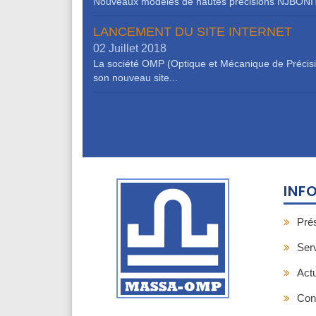
Nouveaux modéles de hautes precisions NJBON
LANCEMENT DU SITE INTERNET
02 Juillet 2018
La société OMP (Optique et Mécanique de Précisio
son nouveau site...
INF
Pré
Ser
Actu
Con