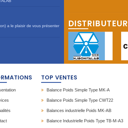
ITALAB
DISTRIBUTEUR
n) a le plaisir de vous présenter
ORMATIONS
TOP VENTES
sentation
Balance Poids Simple Type MK-A
vices
Balance Poids Simple Type CWT22
alités
Balances industrielle Poids MK-AB
tact
Balance Industrielle Poids Type TB-M-A3